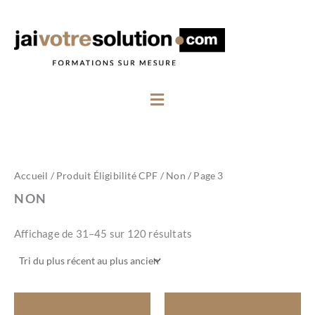
Aller
au
contenu
Menu
Trié
Accueil
/ Produit Éligibilité CPF /
Non
/ Page 3
du
plus
NON
récent
au
plus
Affichage de 31–45 sur 120 résultats
ancien