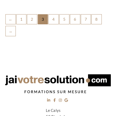
←
1
2
3
4
5
6
7
8
→
Le Calys