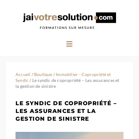
Aller
au
contenu
Menu
Accueil
/
Boutique
/
Immobilier - Copropriété et
Syndic
/ Le syndic de copropriété – Les assurances et
la gestion de sinistre
LE SYNDIC DE COPROPRIÉTÉ –
LES ASSURANCES ET LA
GESTION DE SINISTRE