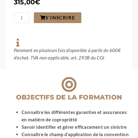
315,00
€
quantité
S'INSCRIRE
de
Le
syndic
de
copropriété
–
Paiement en plusieurs fois disponible à partir de 600€
Les
d'achat. TVA non applicable, art. 293B du CGI
assurances
et
la
gestion
de
sinistre
OBJECTIFS DE LA FORMATION
Connaître les différentes garanties et assurances
en matière de copropriété
Savoir identifier et gérer efficacement un sinistre
Connaître le champ d’application de la convention