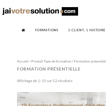
Aller
au
contenu
FORMATIONS
1 CLIENT, 1 HISTOIRE
Trié
Accueil
/ Produit Type de formation / Formation présentiel
du
plus
FORMATION PRÉSENTIELLE
récent
au
plus
Affichage de 1–15 sur 52 résultats
ancien