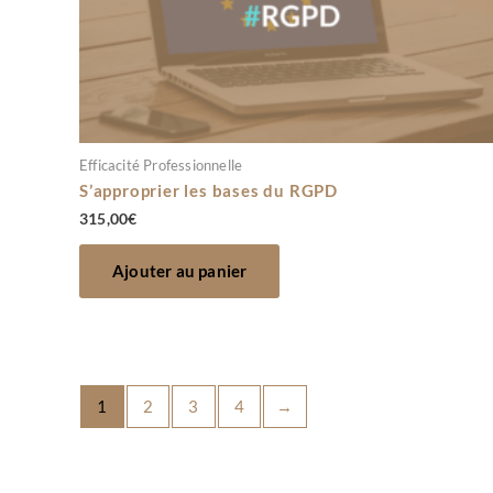
Efficacité Professionnelle
S’approprier les bases du RGPD
315,00
€
Ajouter au panier
1
2
3
4
→