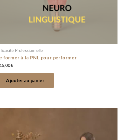
fficacité Professionnelle
e former à la PNL pour performer
15,00
€
Ajouter au panier