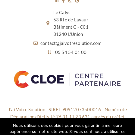
Le Calys
53 Rte de Lavaur
Bâtiment C - C01
31240 L'Union
contact@jaivotresolution.com
05 54 54 01 00
J'ai Votre Solution - SIRET 90912073500016 - Numéro de
Déclaration d'Activité 76 31 11 23 631 auprès du préfet
d'Occitanie - Cet enregistrement ne vaut pas agrément de
Nous utilisons des cookies pour vous garantir la meilleure
l’Etat - NAF 8559A
expérience sur notre site web. Si vous continuez à utiliser ce