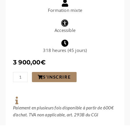
Formation mixte
Accessible
318 heures (45 jours)
3 900,00
€
quantité
S'INSCRIRE
de
Contentieux
en
gestion
locative
et
Paiement en plusieurs fois disponible à partir de 600€
syndic
d'achat. TVA non applicable, art. 293B du CGI