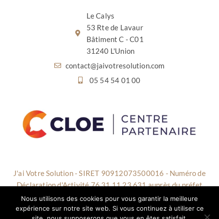
Le Calys
53 Rte de Lavaur
Bâtiment C - C01
31240 L'Union
contact@jaivotresolution.com
05 54 54 01 00
J'ai Votre Solution - SIRET 90912073500016 - Numéro de
Déclaration d'Activité 76 31 11 23 631 auprès du préfet
d'Occitanie - Cet enregistrement ne vaut pas agrément de
Nous utilisons des cookies pour vous garantir la meilleure
l’Etat - NAF 8559A
expérience sur notre site web. Si vous continuez à utiliser ce
site, nous supposerons que vous en êtes satisfait.