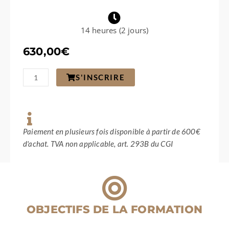
14 heures (2 jours)
630,00
€
quantité
S'INSCRIRE
de
Mise
en
place
d’un
service
Paiement en plusieurs fois disponible à partir de 600€
gestion
d'achat. TVA non applicable, art. 293B du CGI
locative
:
organisation
globale,
comptabilité,
gestion
OBJECTIFS DE LA FORMATION
financière
et
gestion