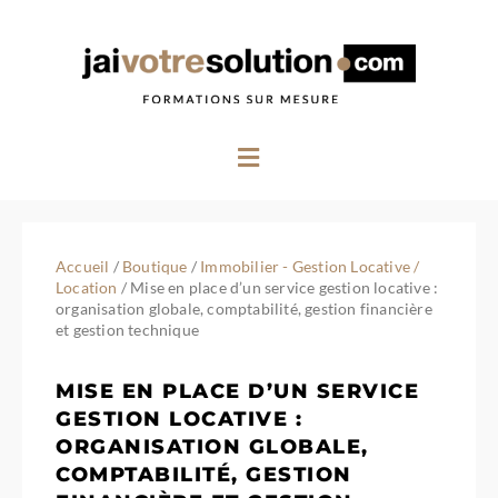
Aller
au
contenu
Menu
Accueil
/
Boutique
/
Immobilier - Gestion Locative /
Location
/ Mise en place d’un service gestion locative :
organisation globale, comptabilité, gestion financière
et gestion technique
MISE EN PLACE D’UN SERVICE
GESTION LOCATIVE :
ORGANISATION GLOBALE,
COMPTABILITÉ, GESTION