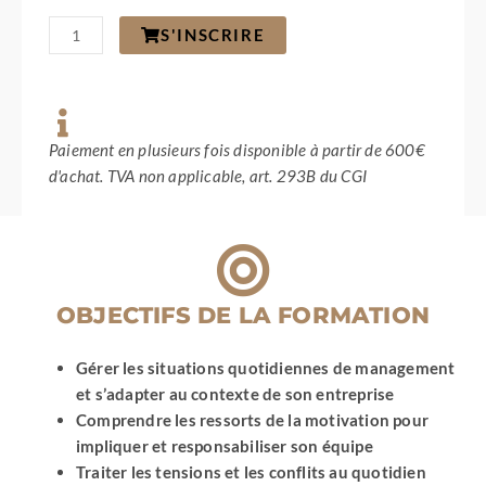
quantité
S'INSCRIRE
de
Rapprochement
entre
un
bien
à
Paiement en plusieurs fois disponible à partir de 600€
vendre
d'achat. TVA non applicable, art. 293B du CGI
et
le
client
acquéreur
/
Visite
OBJECTIFS DE LA FORMATION
efficace
Gérer les situations quotidiennes de management
et s’adapter au contexte de son entreprise
Comprendre les ressorts de la motivation pour
impliquer et responsabiliser son équipe
Traiter les tensions et les conflits au quotidien