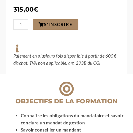
315,00
€
quantité
S'INSCRIRE
de
Rapprochement
entre
un
bien
à
Paiement en plusieurs fois disponible à partir de 600€
vendre
d'achat. TVA non applicable, art. 293B du CGI
et
le
client
acquéreur
/
Visite
OBJECTIFS DE LA FORMATION
efficace
Connaitre les obligations du mandataire et savoir
conclure un mandat de gestion
Savoir conseiller un mandant