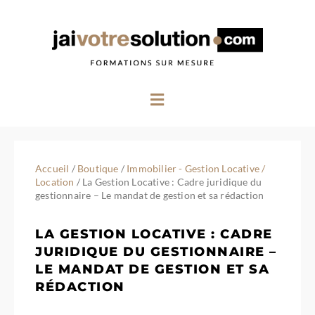
Aller
au
contenu
Menu
Accueil
/
Boutique
/
Immobilier - Gestion Locative /
Location
/ La Gestion Locative : Cadre juridique du
gestionnaire – Le mandat de gestion et sa rédaction
LA GESTION LOCATIVE : CADRE
JURIDIQUE DU GESTIONNAIRE –
LE MANDAT DE GESTION ET SA
RÉDACTION