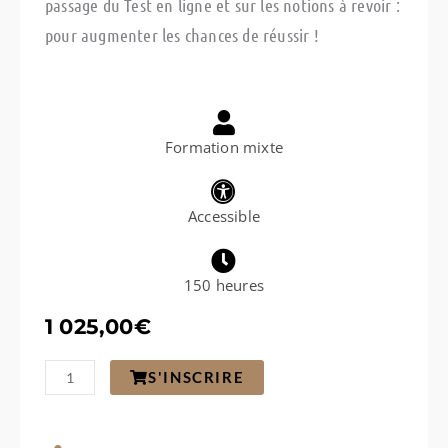
passage du Test en ligne et sur les notions à revoir :
pour augmenter les chances de réussir !
Formation mixte
Accessible
150 heures
1 025,00
€
quantité
S'INSCRIRE
de
Développer
son
assertivité,