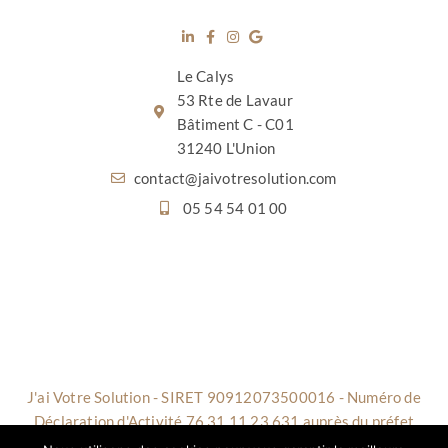
Le Calys
53 Rte de Lavaur
Bâtiment C - C01
31240 L'Union
contact@jaivotresolution.com
05 54 54 01 00
J'ai Votre Solution - SIRET 90912073500016 - Numéro de
Déclaration d'Activité 76 31 11 23 631 auprès du préfet
d'Occitanie - Cet enregistrement ne vaut pas agrément de