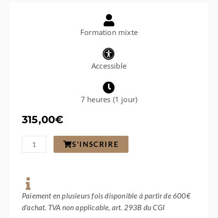
Formation mixte
Accessible
7 heures (1 jour)
315,00
€
quantité
S'INSCRIRE
de
Le
syndic
de
copropriété
–
Paiement en plusieurs fois disponible à partir de 600€
Les
d'achat. TVA non applicable, art. 293B du CGI
assurances