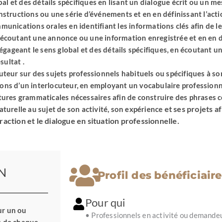
al et des détails spécifiques en lisant un dialogue écrit ou un m
instructions ou une série d’événements et en en définissant l’actio
munications orales en identifiant les informations clés afin de l
 écoutant une annonce ou une information enregistrée et en en d
égageant le sens global et des détails spécifiques, en écoutant u
sultat .
teur sur des sujets professionnels habituels ou spécifiques à s
ons d’un interlocuteur, en employant un vocabulaire professionnel
ures grammaticales nécessaires afin de construire des phrases c
et ses projets a
turelle au sujet de son activité, son expérience
raction et le dialogue en situation professionnelle.
N
Profil des bénéficiaire
Pour qui
ur un ou
• Professionnels en activité ou demande
u de chaque