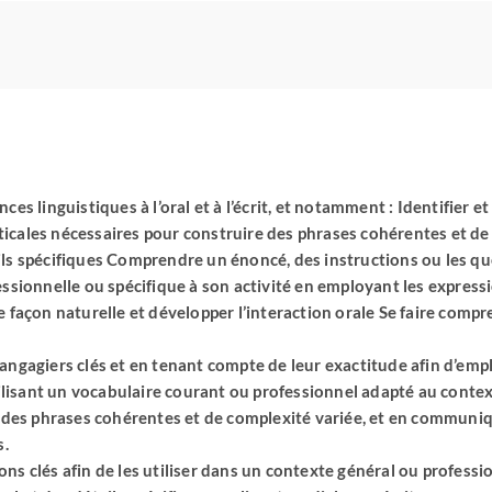
organisation
globale,
comptabilité,
gestion
financière
et
gestion
technique
 linguistiques à l’oral et à l’écrit, et notamment : Identifier e
ticales nécessaires pour construire des phrases cohérentes et d
ails spécifiques Comprendre un énoncé, des instructions ou les q
ionnelle ou spécifique à son activité en employant les express
façon naturelle et développer l’interaction orale Se faire com
s langagiers clés et en tenant compte de leur exactitude afin d’emp
lisant un vocabulaire courant ou professionnel adapté au contexte
des phrases cohérentes et de complexité variée, et en communi
s.
ns clés afin de les utiliser dans un contexte général ou profess