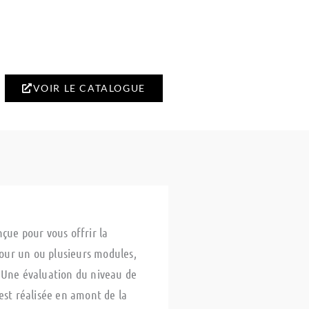
VOIR LE CATALOGUE
çue pour vous offrir la
 pour un ou plusieurs modules,
 Une évaluation du niveau de
st réalisée en amont de la