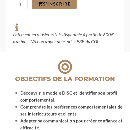
quantité
S'INSCRIRE
de
Contentieux
en
gestion
locative
et
Paiement en plusieurs fois disponible à partir de 600€
syndic
d'achat. TVA non applicable, art. 293B du CGI
OBJECTIFS DE LA FORMATION
Découvrir le modèle DISC et identifier son profil
comportemental.
Comprendre les préférences comportementales de
ses interlocuteurs et clients.
Adapter sa communication pour créer confiance et
efficacité.