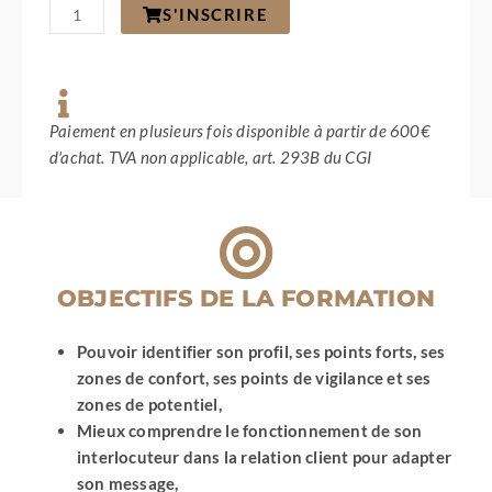
quantité
S'INSCRIRE
de
Développer
son
activité
avec
l'Intelligence
Paiement en plusieurs fois disponible à partir de 600€
Artificielle
d'achat. TVA non applicable, art. 293B du CGI
OBJECTIFS DE LA FORMATION
Pouvoir identifier son profil, ses points forts, ses
zones de confort, ses points de vigilance et ses
zones de potentiel,
Mieux comprendre le fonctionnement de son
interlocuteur dans la relation client pour adapter
son message,