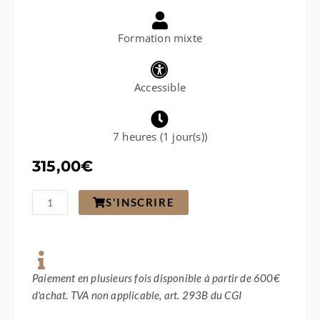
Formation mixte
Accessible
7 heures (1 jour(s))
315,00
€
quantité
S'INSCRIRE
de
Rapprochement
entre
un
bien
à
Paiement en plusieurs fois disponible à partir de 600€
vendre
d'achat. TVA non applicable, art. 293B du CGI
et
le