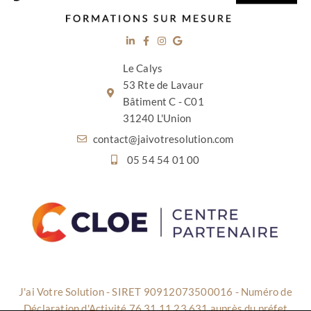
Le Calys
53 Rte de Lavaur
Bâtiment C - C01
31240 L'Union
contact@jaivotresolution.com
05 54 54 01 00
J'ai Votre Solution - SIRET 90912073500016 - Numéro de
Déclaration d'Activité 76 31 11 23 631 auprès du préfet